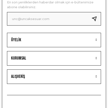
En son yeniliklerden haberdar olmak için e-bültenimize
Ürün bilgilerinde hatalar bulunuyor.
abone olabilirsiniz.
Ürün fiyatı diğer sitelerden daha pahalı.
Bu ürüne benzer farklı alternatifler olmalı.
Üyelik
Gönder
Kurumsal
Alışveriş