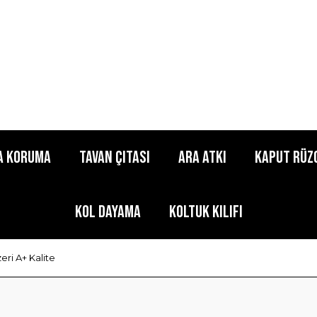
a Koruma
Tavan Çıtası
Ara Atkı
Kaput Rüz
Kol Dayama
Koltuk Kılıfı
ri A+ Kalite