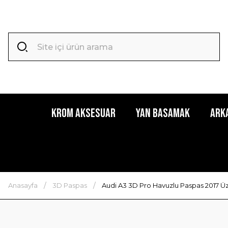
Krom Aksesuar
Yan Basamak
Ark
Anasayfa
3D Paspas
Audi A3 3D Pro Havuzlu Paspas 2017 Üze