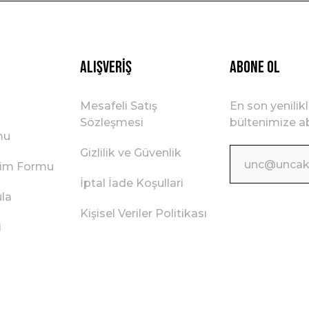
Gönder
Alışveriş
ABONE OL
Mesafeli Satış
En son yenilik
Sözleşmesi
bültenimize ab
mu
Gizlilik ve Güvenlik
irim Formu
İptal İade Koşullari
ula
Kişisel Veriler Politikası
i