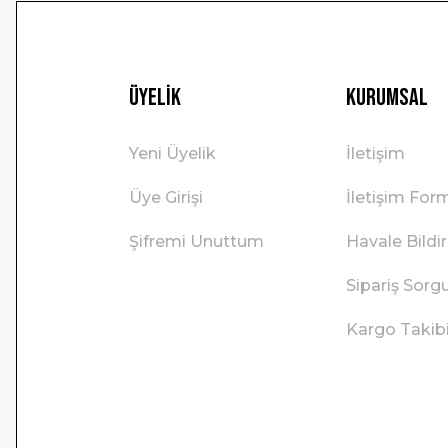
Üyelik
Kurumsal
Yeni Üyelik
İletişim
Üye Girişi
İletişim For
Şifremi Unuttum
Havale Bild
Sipariş Sorg
Kargo Takib