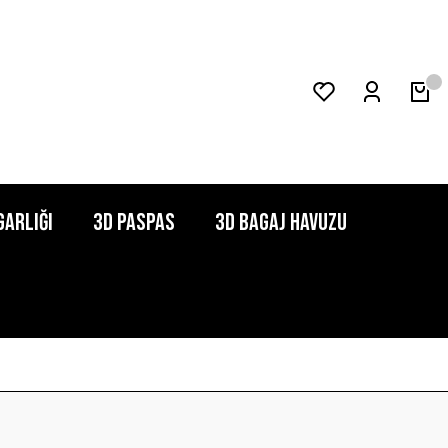
garlığı
3D Paspas
3D Bagaj Havuzu