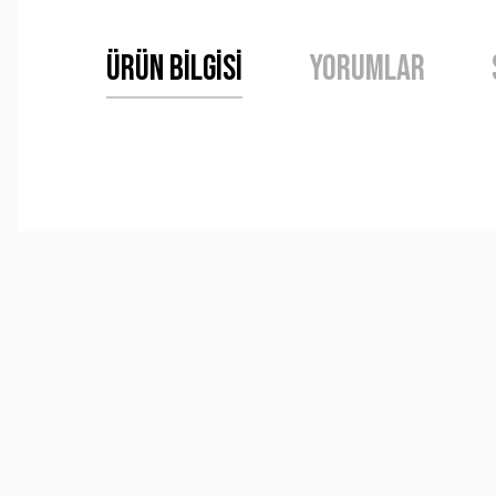
Ürün Bilgisi
Yorumlar
Bu ürünün fiyat bilgisi, resim, ürün açıklamalarında ve 
Görüş ve önerileriniz için teşekkür ederiz.
Ürün resmi kalitesiz, bozuk veya görüntülenemiyor.
Ürün açıklamasında eksik bilgiler bulunuyor.
Ürün bilgilerinde hatalar bulunuyor.
Ürün fiyatı diğer sitelerden daha pahalı.
Bu ürüne benzer farklı alternatifler olmalı.