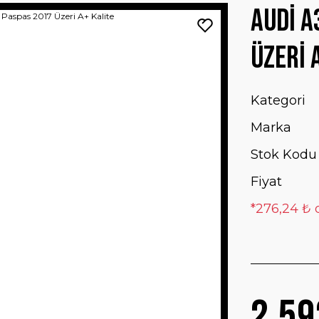
Audi A
Üzeri 
Kategori
Marka
Stok Kodu
Fiyat
*276,24 ₺ 
2.59