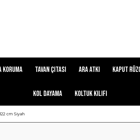
a Koruma
Tavan Çıtası
Ara Atkı
Kaput Rüz
Kol Dayama
Koltuk Kılıfı
 122 cm Siyah