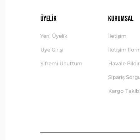
Üyelik
Kurumsal
Yeni Üyelik
İletişim
Üye Girişi
İletişim For
Şifremi Unuttum
Havale Bild
Sipariş Sorg
Kargo Takib