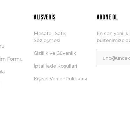
Gönder
Alışveriş
ABONE OL
Mesafeli Satış
En son yenilik
Sözleşmesi
bültenimize ab
mu
Gizlilik ve Güvenlik
irim Formu
İptal İade Koşullari
ula
Kişisel Veriler Politikası
i