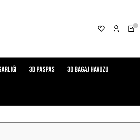
garlığı
3D Paspas
3D Bagaj Havuzu