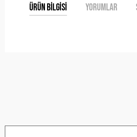
Ürün Bilgisi
Yorumlar
Bu ürünün fiyat bilgisi, resim, ürün açıklamalarında ve 
Görüş ve önerileriniz için teşekkür ederiz.
Ürün resmi kalitesiz, bozuk veya görüntülenemiyor.
Ürün açıklamasında eksik bilgiler bulunuyor.
Ürün bilgilerinde hatalar bulunuyor.
Ürün fiyatı diğer sitelerden daha pahalı.
Bu ürüne benzer farklı alternatifler olmalı.