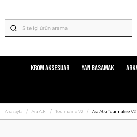
Krom Aksesuar
Yan Basamak
Ark
Anasayfa
Ara Atkı
Tourmaline V2
Ara Atkı Tourmaline V2