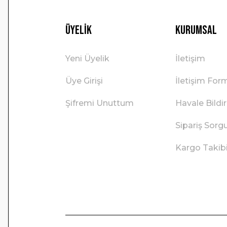
Üyelik
Kurumsal
Yeni Üyelik
İletişim
Üye Girişi
İletişim For
Şifremi Unuttum
Havale Bild
Sipariş Sorg
Kargo Takib