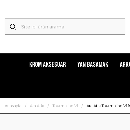
Krom Aksesuar
Yan Basamak
Ark
Anasayfa
Ara Atkı
Tourmaline V1
Ara Atkı Tourmaline V1 