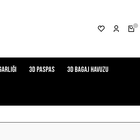
garlığı
3D Paspas
3D Bagaj Havuzu