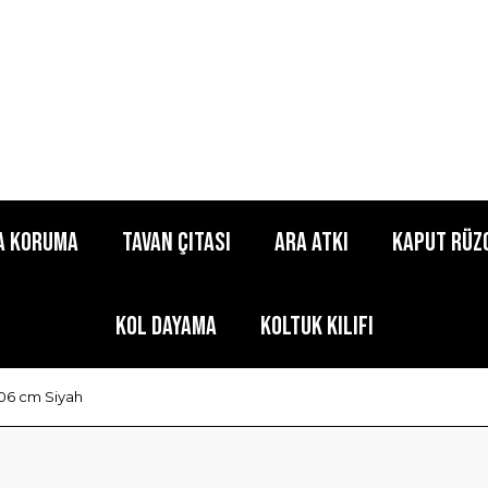
a Koruma
Tavan Çıtası
Ara Atkı
Kaput Rüz
Kol Dayama
Koltuk Kılıfı
106 cm Siyah