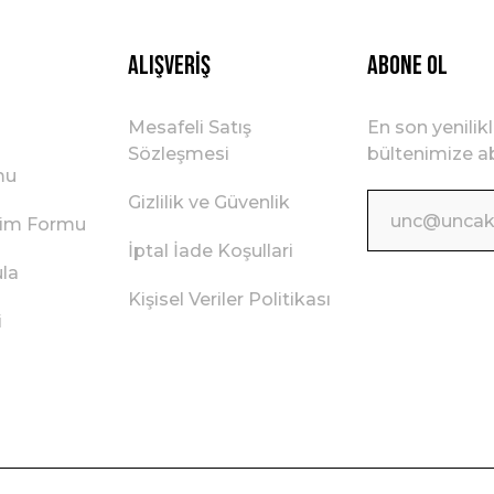
Gönder
Alışveriş
ABONE OL
Mesafeli Satış
En son yenilik
Sözleşmesi
bültenimize ab
mu
Gizlilik ve Güvenlik
irim Formu
İptal İade Koşullari
ula
Kişisel Veriler Politikası
i