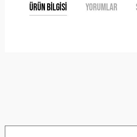
Ürün Bilgisi
Yorumlar
Bu ürünün fiyat bilgisi, resim, ürün açıklamalarında ve 
Görüş ve önerileriniz için teşekkür ederiz.
Ürün resmi kalitesiz, bozuk veya görüntülenemiyor.
Ürün açıklamasında eksik bilgiler bulunuyor.
Ürün bilgilerinde hatalar bulunuyor.
Ürün fiyatı diğer sitelerden daha pahalı.
Bu ürüne benzer farklı alternatifler olmalı.