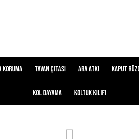
a Koruma
Tavan Çıtası
Ara Atkı
Kaput Rüz
Kol Dayama
Koltuk Kılıfı