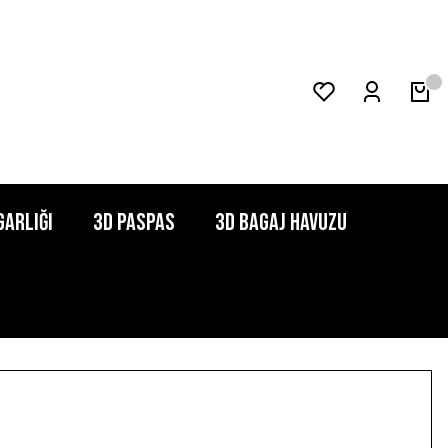
garlığı
3D Paspas
3D Bagaj Havuzu