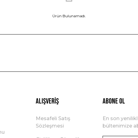
Ürün Bulunamadı.
Alışveriş
ABONE OL
Mesafeli Satış
En son yenilik
Sözleşmesi
bültenimize ab
mu