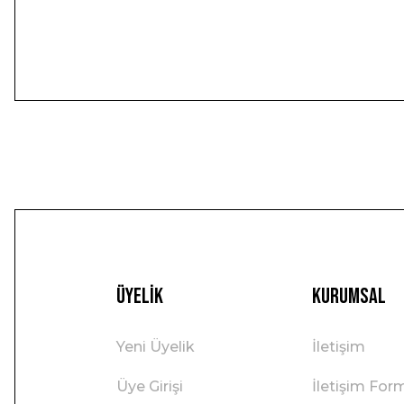
Üyelik
Kurumsal
Yeni Üyelik
İletişim
Üye Girişi
İletişim For