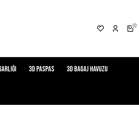
garlığı
3D Paspas
3D Bagaj Havuzu